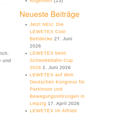
Allgemein
(23)
Neueste Beiträge
Jetzt NEU: Die
LEWETEX Cool
Bettdecke
27. Juni
2026
LEWETEX beim
ich.
Schwebebahn-Cup
e und
bout Veranstaltung: Aktionstag Leben mit Parkin
2026
2. Juni 2026
LEWETEX auf dem
Deutschen Kongress für
Parkinson und
Bewegungsstörungen in
Leipzig
17. April 2026
LEWETEX im Alfried