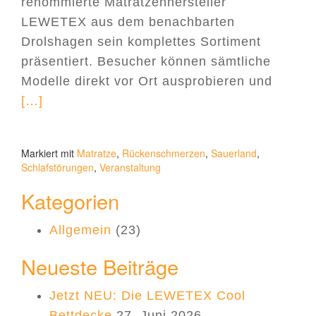
renommierte Matratzenhersteller
LEWETEX aus dem benachbarten
Drolshagen sein komplettes Sortiment
präsentiert. Besucher können sämtliche
Read m
Modelle direkt vor Ort ausprobieren und
[…]
Markiert mit
Matratze
,
Rückenschmerzen
,
Sauerland
,
Schlafstörungen
,
Veranstaltung
Kategorien
Allgemein
(23)
Neueste Beiträge
Jetzt NEU: Die LEWETEX Cool
Bettdecke
27. Juni 2026