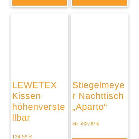
Ausführung wählen
Ausführung wählen
LEWETEX
Stiegelmeye
Kissen
r Nachttisch
höhenverste
„Aparto“
llbar
ab
589,00
€
134,99
€
Bewertet