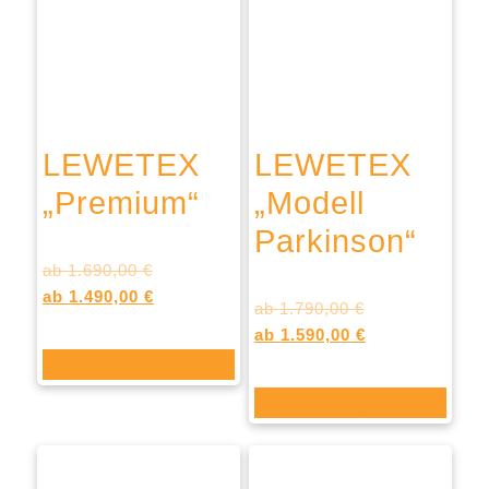
LEWETEX
LEWETEX
„Premium“
„Modell
Parkinson“
ab
1.690,00
€
Bewertet
mit
ab
1.490,00
€
5.00
ab
1.790,00
€
Bewertet
von 5
mit
ab
1.590,00
€
5.00
von 5
Ausführung wählen
Ausführung wählen