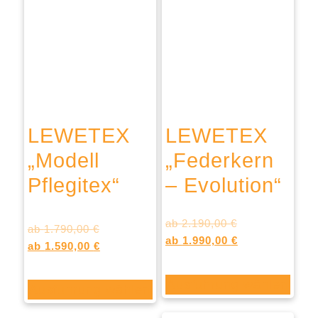
LEWETEX
LEWETEX
„Modell
„Federkern
Pflegitex“
– Evolution“
ab
2.190,00
€
ab
1.790,00
€
Bewertet
ab
1.990,00
€
mit
ab
1.590,00
€
5.00
von 5
Ausführung wählen
Ausführung wählen