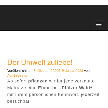
Schal
Der Umwelt zuliebe!
Veröffentlicht am
3. Oktober 2020
5. Februar 2023
von
Administrator
Ab sofort
pflanzen
wir für jede verkaufte
Matratze eine
Eiche im „Pfälzer Wald“
,
mit Ihrem persönlichen Kennwort, jederzeit
besuchbar.